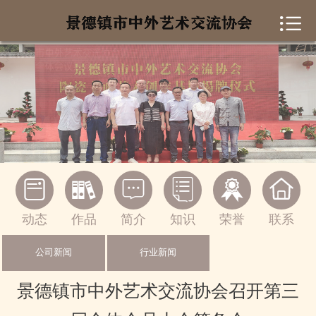


首页
协会简介
作品集锦
新闻资讯
陶瓷知识






联系我们
动态
作品
简介
知识
荣誉
联系
私人定制
公司新闻
行业新闻
景德镇市中外艺术交流协会召开第三