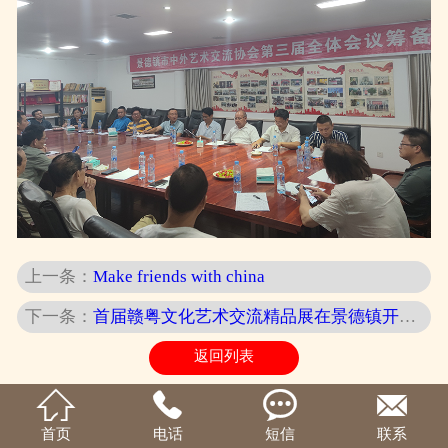
上一条：
Make friends with china
下一条：
首届赣粤文化艺术交流精品展在景德镇开幕(图)
返回列表




首页
电话
短信
联系