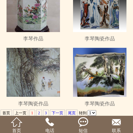
李琴作品
李琴陶瓷作品
李琴陶瓷作品
李琴陶瓷作品
首页
上一页
1
2
3
下一页
尾页
转到




首页
电话
短信
联系